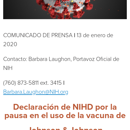
Current RFPs
Cardiology
Community Classes
Diagnostic Services
Forms
COMUNICADO DE PRENSA
|
13 de enero de
Emergency Department
Gratitude Gram
2020
Hospital Services
Language Access
Contacto: Barbara Laughon, Portavoz Oficial de
NIH
Infusion Services
Medical Records
(760) 873-5811 ext. 3415
|
Language Access Services
NIH Auxiliary
Barbara.Laughon@NIH.org
Declaración de NIHD por la
Specialty Clinic
NIHD Foundation
pausa en el uso de la vacuna de
Nutrition Services
NIHD Mountain Medicine