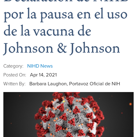
por la pausa en el uso
de la vacuna de
Board of Directors
Johnson & Johnson
District Administration
Allergy
District Transparency
Anesthesia
NIHD News
Category:
Apr 14, 2021
Posted On:
Mission, Vision, & Values
Behavioral Health
Blog
Barbara Laughon, Portavoz Oficial de NIH
Written By:
NIHD Joint Commission Accredited
Breast Health Center
Calendar of Events
Our Affiliations
Bronco Clinic
Campus Map
Our Community
Childbirth Services
CAREshuttle