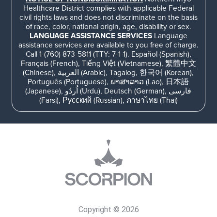
Healthcare District complies with applicable Federal
civil rights laws and does not discriminate on the basis
of race, color, national origin, age, disability or sex.
LANGUAGE ASSISTANCE SERVICES
Language
assistance services are available to you free of charge.
Call 1-(760) 873-5811 (TTY: 7-1-1). Español (Spanish),
Français (French), Tiếng Việt (Vietnamese), 繁體中文
(Chinese), العربية (Arabic), Tagalog, 한국어 (Korean),
Português (Portuguese), ພາສາລາວ (Lao), 日本語
(Japanese), اُردُو (Urdu), Deutsch (German), فارسی
(Farsi), Русский (Russian), ภาษาไทย (Thai)
Copyright © 2026