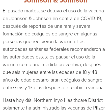
Johnson & Johnson
Ophthalmology
NIHD News
El pasado martes, se detuvo el uso de la vacuna
de Johnson & Johnson en contra de COVID-19,
Orthopedics
Media Inquiries
después de reportes de una rara y severa
Pediatrics
Patient Navigation & Support Services
formación de coágulos de sangre en algunas
personas que recibieron la vacuna. Las
Plastic Surgery
Price Transparency
autoridades sanitarias federales recomendaron a
las autoridades estatales pausar el uso de la
Rehabilitation Services
Suppliers & Vendors
vacuna como una medida preventiva, después
que seis mujeres entre las edades de 18 y 48
RHC Women's Health
años de edad desarrollaran coágulos de sangre
Rural Health Clinic
entre seis y 13 días después de recibir la vacuna.
Hasta hoy día, Northern Inyo Healthcare District
Surgical Services
solamente ha administrado las vacunas de Pfizer